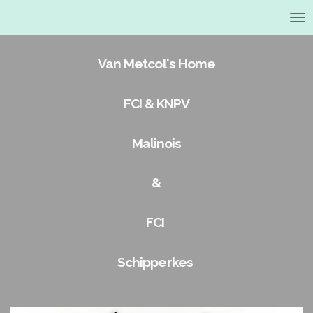
Ga
direct
naar
de
Van Metcol's Home
hoofdinhoud
FCI & KNPV
Malinois
&
FCI
Schipperkes