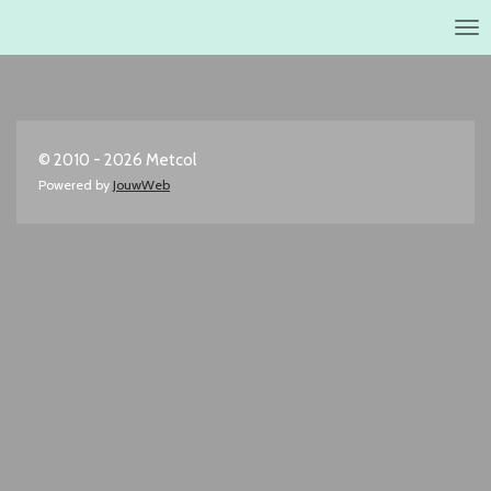
Ga
direct
naar
de
hoofdinhoud
© 2010 - 2026 Metcol
Powered by
JouwWeb