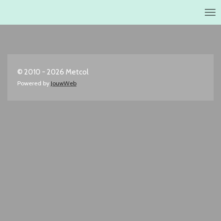
Ga
direct
naar
de
hoofdinhoud
© 2010 - 2026 Metcol
Powered by
JouwWeb