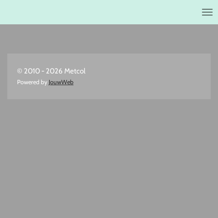
Ga
direct
naar
de
hoofdinhoud
© 2010 - 2026 Metcol
Powered by
JouwWeb