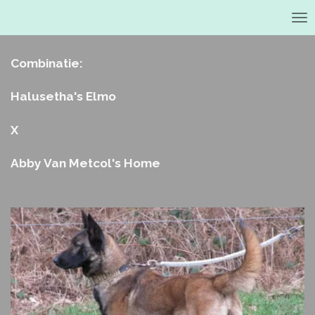
Ga
direct
naar
de
Combinatie:
hoofdinhoud
Halusetha's Elmo
X
Abby Van Metcol's Home